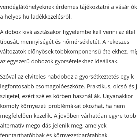
vendéglátóhelyeknek érdemes tájékoztatni a vásárlók
a helyes hulladékkezelésről.
A doboz kiválasztásakor figyelembe kell venni az étel
típusát, mennyiségét és hőmérsékletét. A rekeszes
változatok előnyösek többkomponensű ételekhez, mí
az egyszerű dobozok gyorsételekhez ideálisak.
Szóval az elviteles habdoboz a gyorsétkeztetés egyik
legfontosabb csomagolóeszköze. Praktikus, olcsó és j
szigetel, ezért széles körben használják. Ugyanakkor
komoly környezeti problémákat okozhat, ha nem
megfelelően kezelik. A jövőben várhatóan egyre több
alternatív megoldás jelenik meg, amelyek
fenntarthatóbbak és környezetbarátabbak.