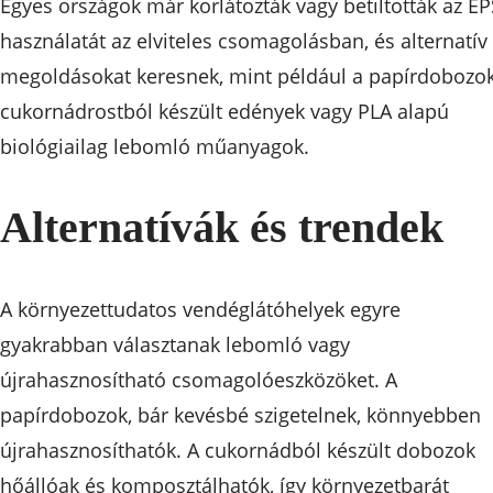
Egyes országok már korlátozták vagy betiltották az EP
használatát az elviteles csomagolásban, és alternatív
megoldásokat keresnek, mint például a papírdobozok
cukornádrostból készült edények vagy PLA alapú
biológiailag lebomló műanyagok.
Alternatívák és trendek
A környezettudatos vendéglátóhelyek egyre
gyakrabban választanak lebomló vagy
újrahasznosítható csomagolóeszközöket. A
papírdobozok, bár kevésbé szigetelnek, könnyebben
újrahasznosíthatók. A cukornádból készült dobozok
hőállóak és komposztálhatók, így környezetbarát