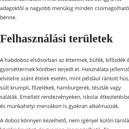
adagoktól a nagyobb menükig minden csomagolhat
benne.
Felhasználási területek
A habdoboz elsősorban az éttermek, büfék, kifőzdék 
gyorséttermek körében terjedt el. Használata jellemz
elvitelre szánt ételek esetén, mint például rántott hús
sült krumpli, főzelékek, hamburgerek, tészták vagy
saláták. Emellett rendezvényeken, iskolai étkeztetésb
és munkahelyi menzákon is gyakran alkalmazzák.
A doboz könnyen kezelhető, nem igényel külön tárolá