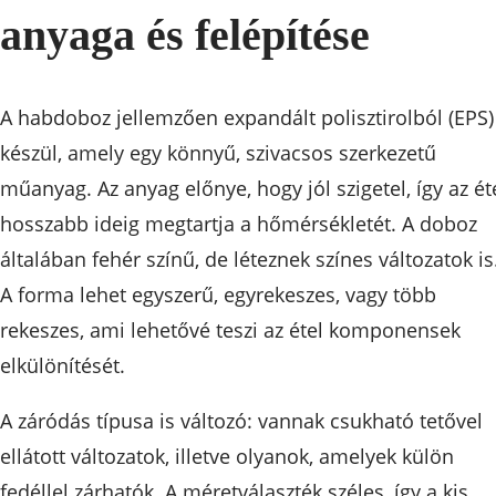
anyaga és felépítése
A habdoboz jellemzően expandált polisztirolból (EPS)
készül, amely egy könnyű, szivacsos szerkezetű
műanyag. Az anyag előnye, hogy jól szigetel, így az ét
hosszabb ideig megtartja a hőmérsékletét. A doboz
általában fehér színű, de léteznek színes változatok is
A forma lehet egyszerű, egyrekeszes, vagy több
rekeszes, ami lehetővé teszi az étel komponensek
elkülönítését.
A záródás típusa is változó: vannak csukható tetővel
ellátott változatok, illetve olyanok, amelyek külön
fedéllel zárhatók. A méretválaszték széles, így a kis