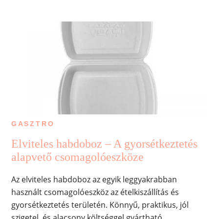
GASZTRO
Elviteles habdoboz – A gyorsétkeztetés
alapvető csomagolóeszköze
Az elviteles habdoboz az egyik leggyakrabban
használt csomagolóeszköz az ételkiszállítás és
gyorsétkeztetés területén. Könnyű, praktikus, jól
szigetel, és alacsony költséggel gyártható.