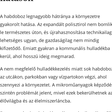
A habdoboz legnagyobb hátránya a környezetre
gyakorolt hatása. Az expandált polisztirol nem bomli
le természetes úton, és újrahasznosítása technikailag
lehetséges ugyan, de gazdaságilag nem mindig
kifizetődő. Emiatt gyakran a kommunális hulladékba
kerül, ahol hosszú ideig megmarad.
A nem megfelelő hulladékkezelés miatt sok habdobo
az utcákon, parkokban vagy vízpartokon végzi, ahol
szennyezi a környezetet. A mikroműanyagok képződé
szintén problémát jelent, mivel ezek bekerülhetnek a
élővilágba és az élelmiszerláncba.