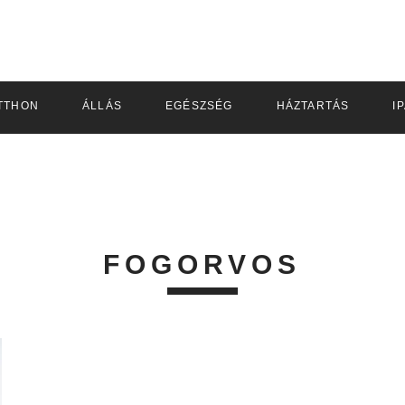
TTHON
ÁLLÁS
EGÉSZSÉG
HÁZTARTÁS
I
FOGORVOS