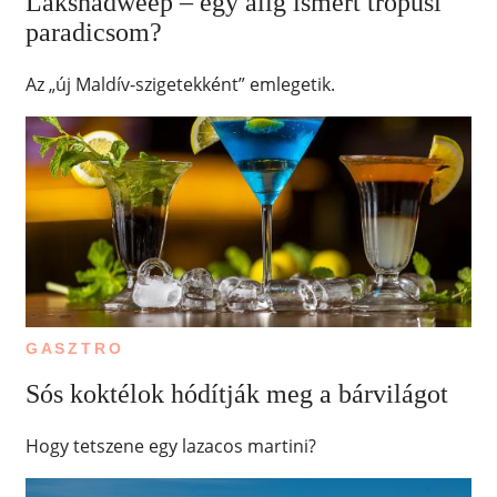
Lakshadweep – egy alig ismert trópusi
paradicsom?
Az „új Maldív-szigetekként” emlegetik.
GASZTRO
Sós koktélok hódítják meg a bárvilágot
Hogy tetszene egy lazacos martini?