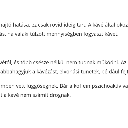
thajtó hatása, ez csak rövid ideig tart. A kávé által ok
s, ha valaki túlzott mennyiségben fogyaszt kávét.
ávétól, és több csésze nélkül nem tudnak működni. Az 
 abbahagyjuk a kávézást, elvonási tünetek, például fej
mben vett függőségnek. Bár a koffein pszichoaktív va
nt a kávé nem számít drognak.