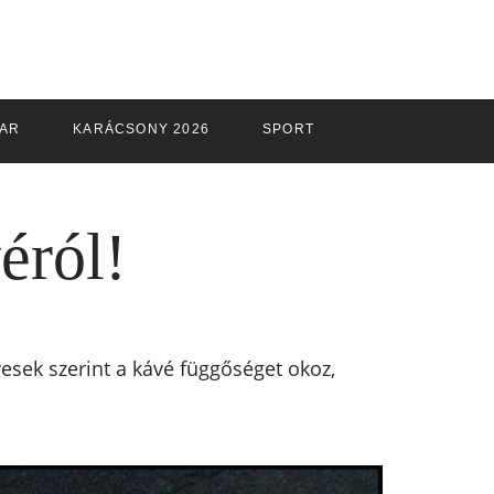
PAR
KARÁCSONY 2026
SPORT
éról!
yesek szerint a kávé függőséget okoz,
!