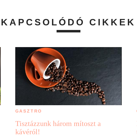
KAPCSOLÓDÓ CIKKEK
GASZTRO
Tisztázzunk három mítoszt a
kávéról!