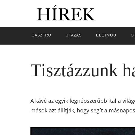
GASZTRO
UTAZÁS
ÉLETMÓD
O
Tisztázzunk h
A kávé az egyik legnépszerűbb ital a vilá
mások azt állítják, hogy segít a másnapo