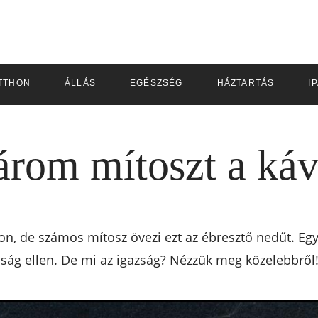
TTHON
ÁLLÁS
EGÉSZSÉG
HÁZTARTÁS
I
árom mítoszt a káv
gon, de számos mítosz övezi ezt az ébresztő nedűt. Eg
sság ellen. De mi az igazság? Nézzük meg közelebbről