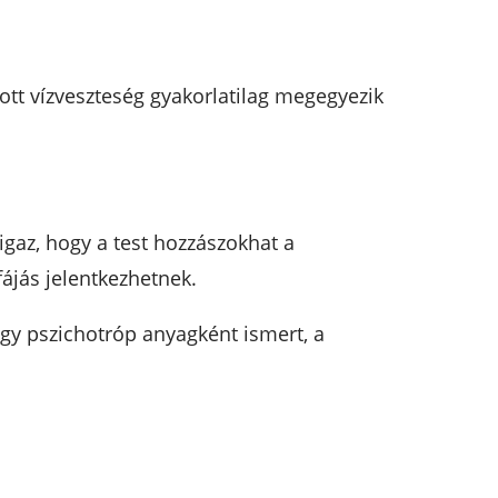
ozott vízveszteség gyakorlatilag megegyezik
igaz, hogy a test hozzászokhat a
fájás jelentkezhetnek.
gy pszichotróp anyagként ismert, a