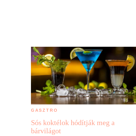
GASZTRO
Sós koktélok hódítják meg a
bárvilágot