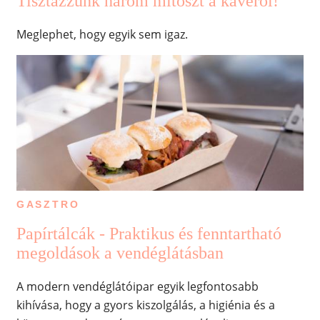
Tisztázzunk három mítoszt a kávéról!
Meglephet, hogy egyik sem igaz.
GASZTRO
Papírtálcák - Praktikus és fenntartható
megoldások a vendéglátásban
A modern vendéglátóipar egyik legfontosabb
kihívása, hogy a gyors kiszolgálás, a higiénia és a