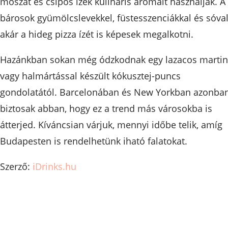
moszat és csípős ízek kulináris aromáit használják. A
bárosok gyümölcslevekkel, füstesszenciákkal és sóva
akár a hideg pizza ízét is képesek megalkotni.
Hazánkban sokan még ódzkodnak egy lazacos martin
vagy halmártással készült kókusztej-puncs
gondolatától. Barcelonában és New Yorkban azonba
biztosak abban, hogy ez a trend más városokba is
átterjed. Kíváncsian várjuk, mennyi időbe telik, amíg
Budapesten is rendelhetünk iható falatokat.
Szerző:
iDrinks.hu