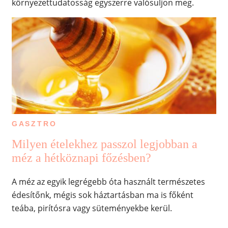
környezettudatosság egyszerre valósuljon meg.
GASZTRO
Milyen ételekhez passzol legjobban a
méz a hétköznapi főzésben?
A méz az egyik legrégebb óta használt természetes
édesítőnk, mégis sok háztartásban ma is főként
teába, pirítósra vagy süteményekbe kerül.